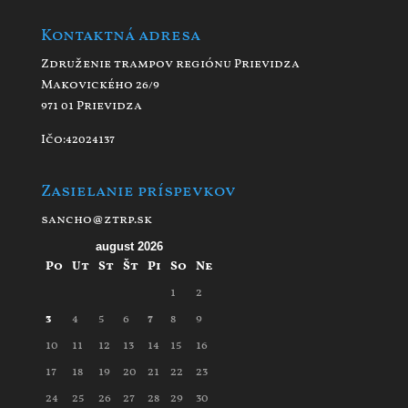
Kontaktná adresa
Združenie trampov regiónu Prievidza
Makovického 26/9
971 01 Prievidza
Ičo:42024137
Zasielanie príspevkov
sancho@ztrp.sk
august 2026
Po
Ut
St
Št
Pi
So
Ne
1
2
3
4
5
6
7
8
9
10
11
12
13
14
15
16
17
18
19
20
21
22
23
24
25
26
27
28
29
30