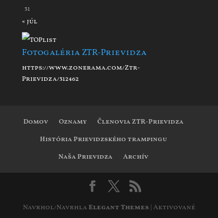
31
« júl
Fotogaléria ZTR-Prievidza
https://www.zonerama.com/Ztr-
Prievidza/312462
Domov
Oznamy
Členovia ZTR-Prievidza
História Prievidzského trampingu
Naša Prievidza
Archív
Navrhol/Navrhla
Elegant Themes
| Aktivované