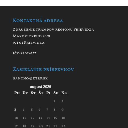
Kontaktná adresa
Združenie trampov regiónu Prievidza
Makovického 26/9
971 01 Prievidza
Ičo:42024137
Zasielanie príspevkov
sancho@ztrp.sk
august 2026
Po
Ut
St
Št
Pi
So
Ne
1
2
3
4
5
6
7
8
9
10
11
12
13
14
15
16
17
18
19
20
21
22
23