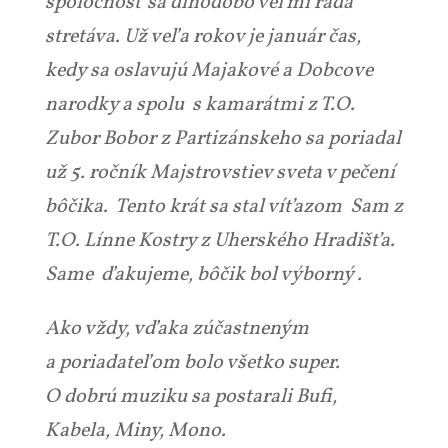
spoločnosť sa dlhodobo veľmi rada
stretáva. Už veľa rokov je január čas,
kedy sa oslavujú Majakové a Dobcove
narodky a spolu s kamarátmi z T.O.
Zubor Bobor z Partizánskeho sa poriadal
už 5. ročník Majstrovstiev sveta v pečení
bôčika. Tento krát sa stal víťazom Sam z
T.O. Línne Kostry z Uherského Hradišťa.
Same ďakujeme, bôčik bol výborný .
Ako vždy, vďaka zúčastneným
a poriadateľom bolo všetko super.
O dobrú muziku sa postarali Bufi,
Kabela, Miny, Mono.