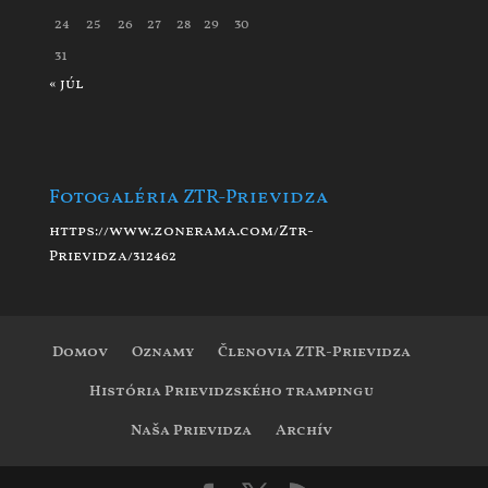
24
25
26
27
28
29
30
31
« júl
Fotogaléria ZTR-Prievidza
https://www.zonerama.com/Ztr-
Prievidza/312462
Domov
Oznamy
Členovia ZTR-Prievidza
História Prievidzského trampingu
Naša Prievidza
Archív