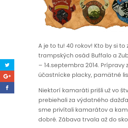
A je to tu! 40 rokov! Kto by si 
trampských osád Buffalo a Zub
– 14.septembra 2014. Prípravy 
účastnícke placky, pamätné list
Niektorí kamaráti prišli už vo š
prebiehali za výdatného dažďa.
sme privítali kamarátov a kamar
dobré. Zábava trvala až do sk