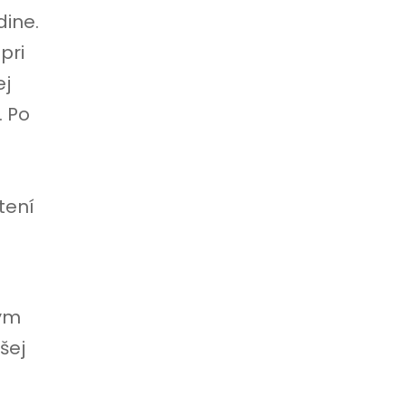
dine.
pri
ej
. Po
tení
rým
šej