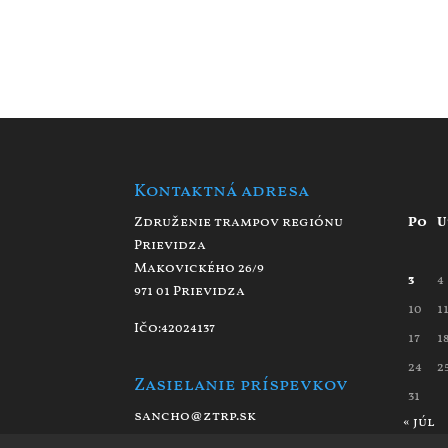
Kontaktná adresa
Združenie trampov regiónu
Po
U
Prievidza
Makovického 26/9
3
4
971 01 Prievidza
10
1
Ičo:42024137
17
1
24
2
Zasielanie príspevkov
31
sancho@ztrp.sk
« júl