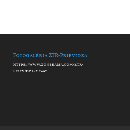
Fotogaléria ZTR-Prievidza
https://www.zonerama.com/Ztr-
Prievidza/312462