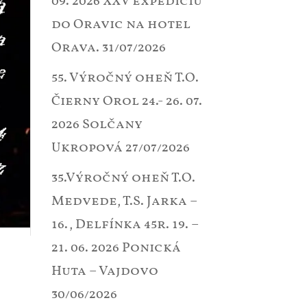
09. 2026 XXV expedíciu
do Oravic na hotel
Orava.
31/07/2026
55. Výročný oheň T.O.
Čierny Orol 24.- 26. 07.
2026 Solčany
Ukropová
27/07/2026
35.Výročný oheň T.O.
Medvede, T.S. Jarka –
16., Delfínka 45r. 19. –
21. 06. 2026 Ponická
Huta – Vajdovo
30/06/2026