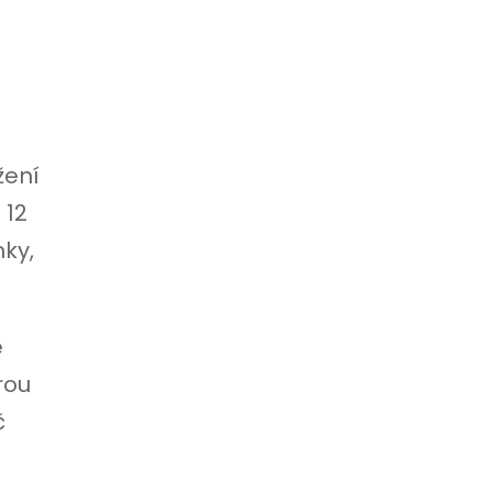
žení
 12
nky,
é
rou
č