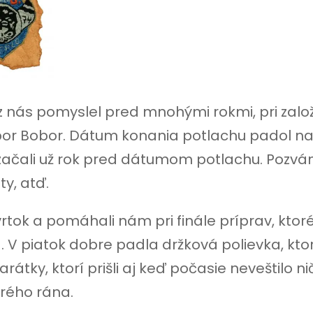
to z nás pomyslel pred mnohými rokmi, pri zalo
or Bobor. Dátum konania potlachu padol na
začali už rok pred dátumom potlachu. Pozvá
y, atď.
tvrtok a pomáhali nám pri finále príprav, ktor
 V piatok dobre padla držková polievka, kto
átky, ktorí prišli aj keď počasie neveštilo ni
orého rána.