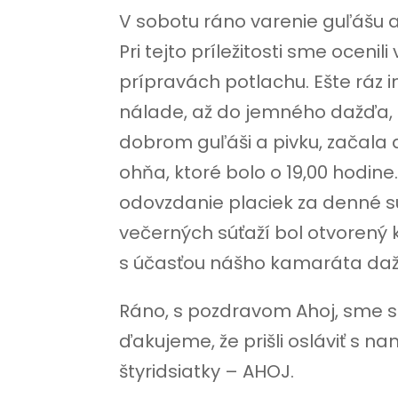
V sobotu ráno varenie guľášu a 
Pri tejto príležitosti sme ocen
prípravách potlachu. Ešte ráz 
nálade, až do jemného dažďa, 
dobrom guľáši a pivku, začala
ohňa, ktoré bolo o 19,00 hodin
odovzdanie placiek za denné s
večerných súťaží bol otvorený 
s účasťou nášho kamaráta dažď
Ráno, s pozdravom Ahoj, sme s
ďakujeme, že prišli osláviť s na
štyridsiatky – AHOJ.