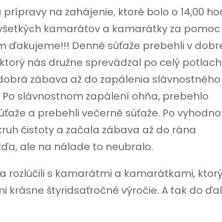
prípravy na zahájenie, ktoré bolo o 14,00 ho
ili všetkých kamarátov a kamarátky za pomoc 
im ďakujeme!!! Denné súťaže prebehli v dobr
ktorý nás družne sprevádzal po celý potlach
 dobrá zábava až do zapálenia slávnostného
e. Po slávnostnom zapálení ohňa, prebehlo
úťaže a prebehli večerné súťaže. Po vyhodno
kruh čistoty a začala zábava až do rána
a, ale na nálade to neubralo.
a rozlúčili s kamarátmi a kamarátkami, kto
mi krásne štyridsaťročné výročie. A tak do ďal