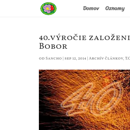
Domov
Oznamy
40.výročie založenia
Bobor
od
Sancho
|
sep 12, 2014
|
Archív článkov
,
T.