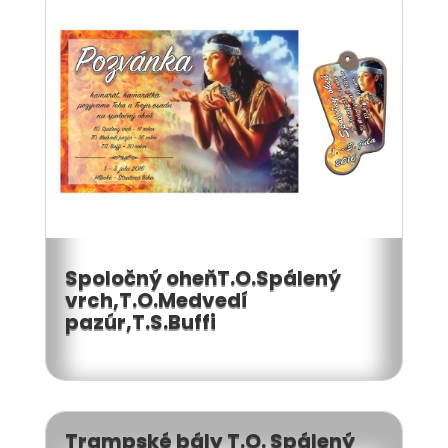
Spoločný oheňT.O.Spálený
vrch,T.O.Medvedí
pazúr,T.S.Buffi
Trampské bály T.O. Spálený