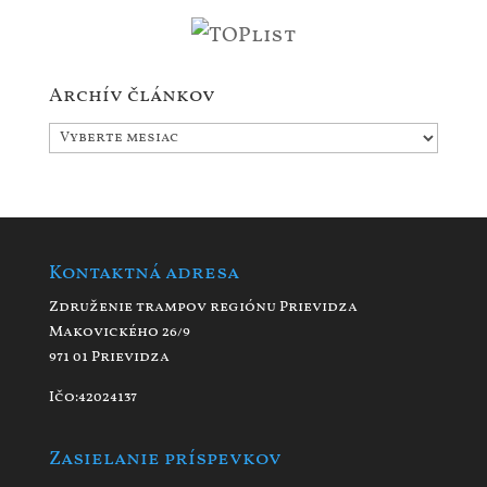
Archív článkov
Archív
článkov
Kontaktná adresa
Združenie trampov regiónu Prievidza
Makovického 26/9
971 01 Prievidza
Ičo:42024137
Zasielanie príspevkov