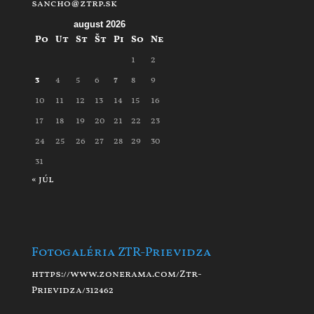
sancho@ztrp.sk
august 2026
Po
Ut
St
Št
Pi
So
Ne
1
2
3
4
5
6
7
8
9
10
11
12
13
14
15
16
17
18
19
20
21
22
23
24
25
26
27
28
29
30
31
« júl
Fotogaléria ZTR-Prievidza
https://www.zonerama.com/Ztr-
Prievidza/312462