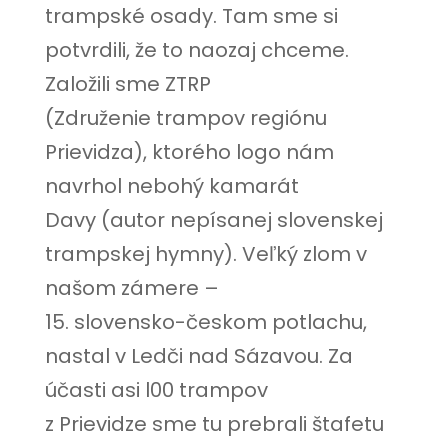
trampské osady. Tam sme si
potvrdili, že to naozaj chceme.
Založili sme ZTRP
(Združenie trampov regiónu
Prievidza), ktorého logo nám
navrhol nebohý kamarát
Davy (autor nepísanej slovenskej
trampskej hymny). Veľký zlom v
našom zámere –
15. slovensko-českom potlachu,
nastal v Ledči nad Sázavou. Za
účasti asi l00 trampov
z Prievidze sme tu prebrali štafetu