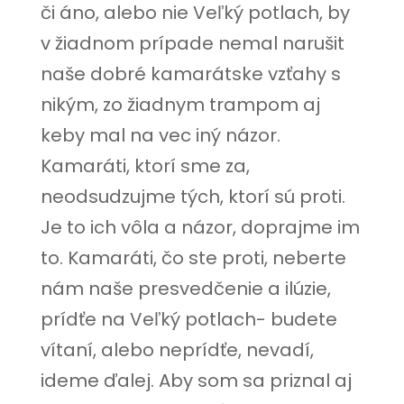
či áno, alebo nie Veľký potlach, by
v žiadnom prípade nemal narušit
naše dobré kamarátske vzťahy s
nikým, zo žiadnym trampom aj
keby mal na vec iný názor.
Kamaráti, ktorí sme za,
neodsudzujme tých, ktorí sú proti.
Je to ich vôla a názor, doprajme im
to. Kamaráti, čo ste proti, neberte
nám naše presvedčenie a ilúzie,
prídťe na Veľký potlach- budete
vítaní, alebo neprídťe, nevadí,
ideme ďalej. Aby som sa priznal aj