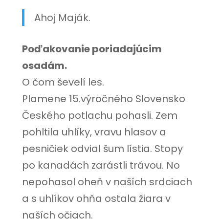
Ahoj Maják.
Poďakovanie poriadajúcim
osadám.
O čom ševelí les.
Plamene 15.výročného Slovensko
Českého potlachu pohasli. Zem
pohltila uhlíky, vravu hlasov a
pesničiek odvial šum lístia. Stopy
po kanadách zarástli trávou. No
nepohasol oheň v naších srdciach
a s uhlíkov ohňa ostala žiara v
naších očiach.