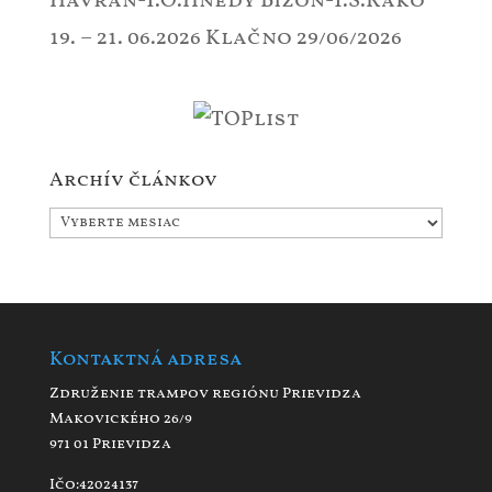
Havran-T.O.Hnedý Bizon-T.S.Rako
19. – 21. 06.2026 Klačno
29/06/2026
Archív článkov
Archív
článkov
Kontaktná adresa
Združenie trampov regiónu Prievidza
Makovického 26/9
971 01 Prievidza
Ičo:42024137