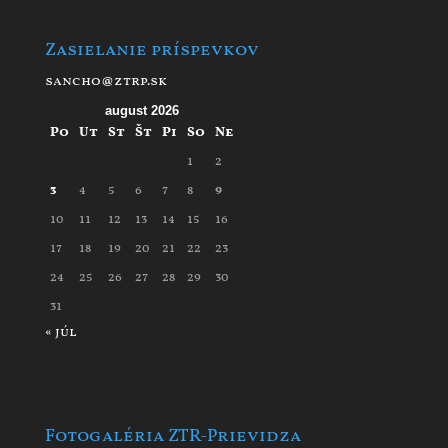
Zasielanie príspevkov
sancho@ztrp.sk
august 2026
Po
Ut
St
Št
Pi
So
Ne
1
2
3
4
5
6
7
8
9
10
11
12
13
14
15
16
17
18
19
20
21
22
23
24
25
26
27
28
29
30
31
« júl
Fotogaléria ZTR-Prievidza