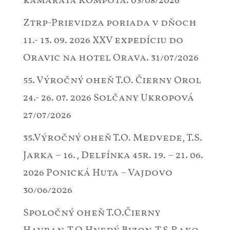
kamaráta Kompota.
03/08/2026
Ztrp-Prievidza poriada v dňoch
11.- 13. 09. 2026 XXV expedíciu do
Oravic na hotel Orava.
31/07/2026
55. Výročný oheň T.O. Čierny Orol
24.- 26. 07. 2026 Solčany Ukropová
27/07/2026
35.Výročný oheň T.O. Medvede, T.S.
Jarka – 16., Delfínka 45r. 19. – 21. 06.
2026 Ponická Huta – Vajdovo
30/06/2026
Spoločný oheň T.O.Čierny