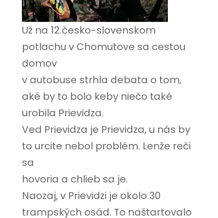
Už na 12.česko-slovenskom
potlachu v Chomutove sa cestou
domov
v autobuse strhla debata o tom,
aké by to bolo keby niečo také
urobila Prievidza.
Ved Prievidza je Prievidza, u nás by
to urcite nebol problém. Lenže reči
sa
hovoria a chlieb sa je.
Naozaj, v Prievidzi je okolo 30
trampských osád. To naštartovalo