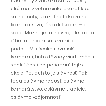
nádherný život, ako sa dá bavit,
aké mat životné ciele. Ukázať kde
sú hodnoty, ukázať nefalšované
kamarátstvo, lásku k ľudom – k
sebe. Možno je to naivné, ale tak to
cítim a chcem sa s vami o to
podeliť. Milí československí
kamaráti, tieto dôvody viedli mňa k
spoluúčasti na poriadaní tejto
akcie. Potlach to je slávnosť. Tak
teda oslávme radosť, oslávme
kamarátstvo, oslávme tradície,
oslávme vzájomnosť.