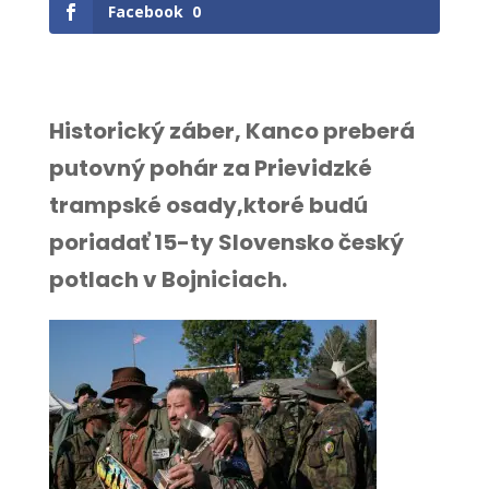
Facebook
0
Historický záber, Kanco preberá
putovný pohár za Prievidzké
trampské osady,ktoré budú
poriadať 15-ty Slovensko český
potlach v Bojniciach.