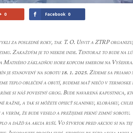
+
0
Facebook
0
ykli za posledné roky, tak T. O. Usvit a ZTRP organizu
zimu. Zakaždým je to niekde inde. Tentoraz to bude na lú
 za Mathého základňou hore kopcom smerom na Vyšehra
mín je stanovený na sobotu 18. 1. 2025. Zídeme sa priamo 
me teplo oblečení a obutí, budeme mať niečo v termoske
aríme si náš povestný grog. Bude navarená kapustnica, k
né ražne, a tak si môžete opiecť slaninku, klobásku, chleb
 a verím, že bude veselo a prežijeme peknú zimnú sobotu.
lo a dážď sa akcia ruší. Vo štvrtok pred akciou si na tej