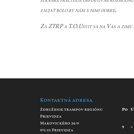
stránke prečítate definitívne rozhodnu
zaujať bolo by nám s nimi dobre.
Za ZTRP a T.O.Usvit sa na Vás a zimu 
Kontaktná adresa
Združenie trampov regiónu
Po
U
Prievidza
Makovického 26/9
3
4
971 01 Prievidza