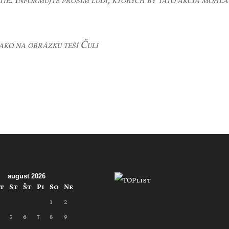
tie. Informujte prosím ľudí, ktorých by táto akcia mohla
ako na obrázku teší Čuli
august 2026
t
St
Št
Pi
So
Ne
1
2
5
6
7
8
9