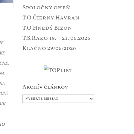
Spoločný oheň
T.O.Čierny Havran-
T.O.Hnedý Bizon-
T.S.Rako 19. – 21. 06.2026
je
Klačno
29/06/2026
ke
dné.
na
 na
Archív článkov
torá
Archív
ík,
článkov
to