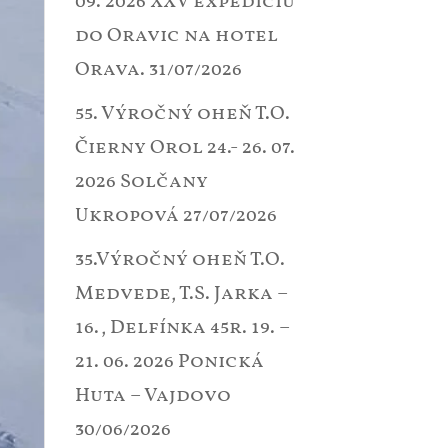
09. 2026 XXV expedíciu
do Oravic na hotel
Orava.
31/07/2026
55. Výročný oheň T.O.
Čierny Orol 24.- 26. 07.
2026 Solčany
Ukropová
27/07/2026
35.Výročný oheň T.O.
Medvede, T.S. Jarka –
16., Delfínka 45r. 19. –
21. 06. 2026 Ponická
Huta – Vajdovo
30/06/2026