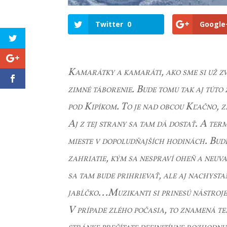
Twitter
0
Google
Kamarátky a kamaráti, ako sme si už zv
zimné táborenie. Bude tomu tak aj túto 
pod Kipíkom. To je nad obcou Kľačno,
Aj z tej strany sa tam dá dostať. A ter
mieste v dopoludňajších hodinách. Bude
zahriatie, kým sa nespraví oheň a neuv
sa tam bude prihrievať, ale aj nachysta
jabĺčko...Muzikanti si prinesú nástroje
V prípade zlého počasia, to znamená tep