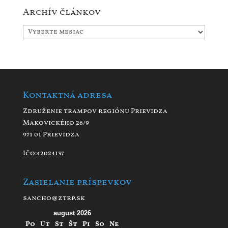
Archív článkov
Archív
článkov
Kontaktná adresa
Združenie trampov regiónu Prievidza
Makovického 26/9
971 01 Prievidza
Ičo:42024137
Zasielanie príspevkov
sancho@ztrp.sk
august 2026
Po
Ut
St
Št
Pi
So
Ne