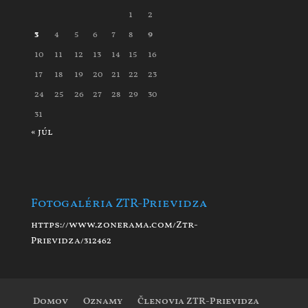
1
2
3
4
5
6
7
8
9
10
11
12
13
14
15
16
17
18
19
20
21
22
23
24
25
26
27
28
29
30
31
« júl
Fotogaléria ZTR-Prievidza
https://www.zonerama.com/Ztr-
Prievidza/312462
Domov
Oznamy
Členovia ZTR-Prievidza