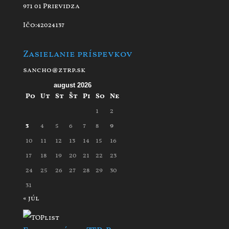
971 01 Prievidza
Ičo:42024137
Zasielanie príspevkov
sancho@ztrp.sk
august 2026
Po
Ut
St
Št
Pi
So
Ne
1
2
3
4
5
6
7
8
9
10
11
12
13
14
15
16
17
18
19
20
21
22
23
24
25
26
27
28
29
30
31
« júl