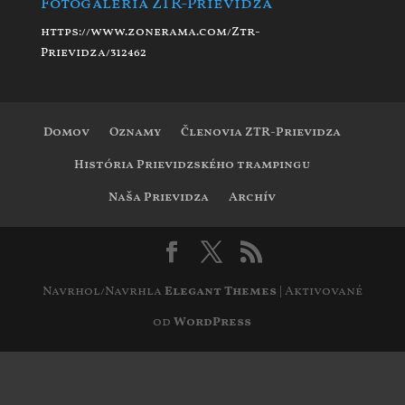
Fotogaléria ZTR-Prievidza
https://www.zonerama.com/Ztr-
Prievidza/312462
Domov
Oznamy
Členovia ZTR-Prievidza
História Prievidzského trampingu
Naša Prievidza
Archív
Navrhol/Navrhla
Elegant Themes
| Aktivované
od
WordPress