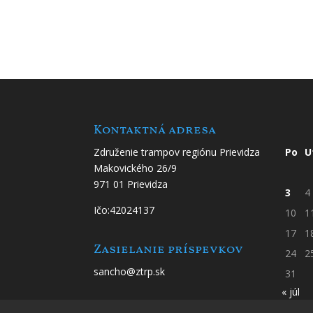
Kontaktná adresa
Združenie trampov regiónu Prievidza
Po
U
Makovického 26/9
971 01 Prievidza
3
4
Ičo:42024137
10
1
17
1
Zasielanie príspevkov
24
2
sancho@ztrp.sk
31
« júl