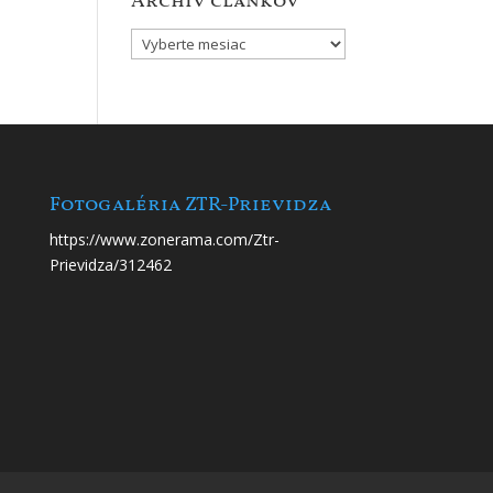
Archív článkov
Archív
článkov
Fotogaléria ZTR-Prievidza
https://www.zonerama.com/Ztr-
Prievidza/312462