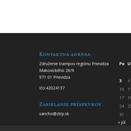
Kontaktná adresa
Združenie trampov regiónu Prievidza
Po
U
Makovického 26/9
971 01 Prievidza
3
4
Ičo:42024137
10
1
17
1
Zasielanie príspevkov
24
2
sancho@ztrp.sk
31
« júl