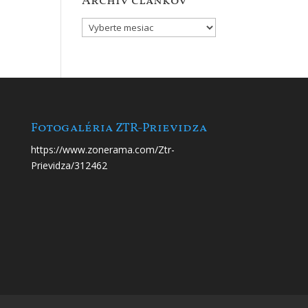
Archív článkov
Archív
článkov
Fotogaléria ZTR-Prievidza
https://www.zonerama.com/Ztr-
Prievidza/312462