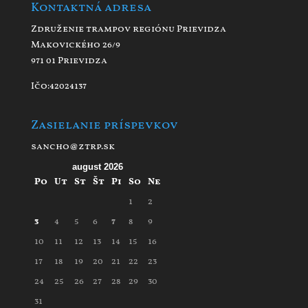
Kontaktná adresa
Združenie trampov regiónu Prievidza
Makovického 26/9
971 01 Prievidza
Ičo:42024137
Zasielanie príspevkov
sancho@ztrp.sk
august 2026
Po
Ut
St
Št
Pi
So
Ne
1
2
3
4
5
6
7
8
9
10
11
12
13
14
15
16
17
18
19
20
21
22
23
24
25
26
27
28
29
30
31