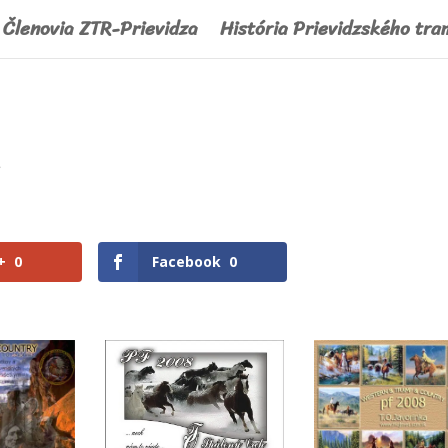
Členovia ZTR-Prievidza
História Prievidzského tra
F
+
0
Facebook
0