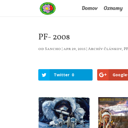
Domov
Oznamy
PF- 2008
od
Sancho
|
apr 29, 2015
|
Archív článkov
,
P
Twitter
0
Google