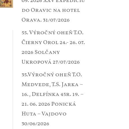
09. 2026 XXV expedíciu
do Oravic na hotel
Orava.
31/07/2026
55. Výročný oheň T.O.
Čierny Orol 24.- 26. 07.
2026 Solčany
Ukropová
27/07/2026
35.Výročný oheň T.O.
Medvede, T.S. Jarka –
16., Delfínka 45r. 19. –
21. 06. 2026 Ponická
Huta – Vajdovo
30/06/2026