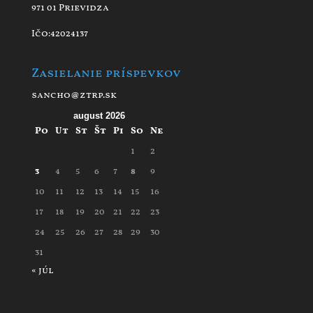
971 01 Prievidza
Ičo:42024137
Zasielanie príspevkov
sancho@ztrp.sk
august 2026
Po
Ut
St
Št
Pi
So
Ne
1
2
3
4
5
6
7
8
9
10
11
12
13
14
15
16
17
18
19
20
21
22
23
24
25
26
27
28
29
30
31
« júl