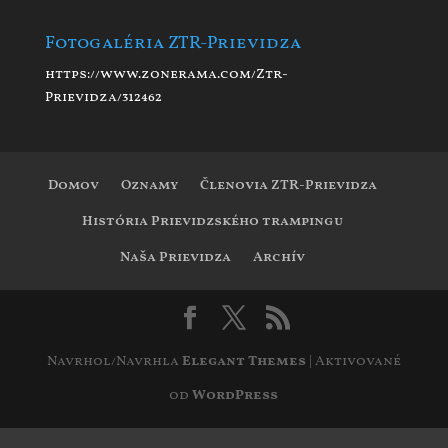
Fotogaléria ZTR-Prievidza
https://www.zonerama.com/Ztr-
Prievidza/312462
Domov
Oznamy
Členovia ZTR-Prievidza
História Prievidzského trampingu
Naša Prievidza
Archív
Navrhol/Navrhla
Elegant Themes
| Aktivované
od
WordPress