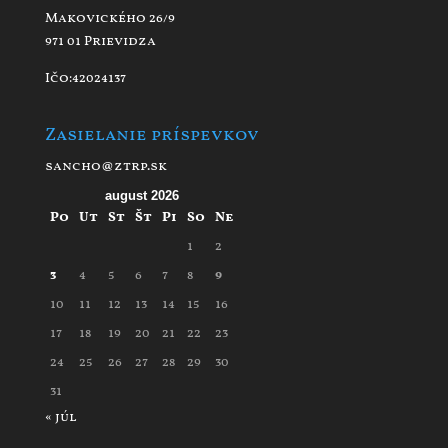
Makovického 26/9
971 01 Prievidza
Ičo:42024137
Zasielanie príspevkov
sancho@ztrp.sk
august 2026
Po
Ut
St
Št
Pi
So
Ne
1
2
3
4
5
6
7
8
9
10
11
12
13
14
15
16
17
18
19
20
21
22
23
24
25
26
27
28
29
30
31
« júl