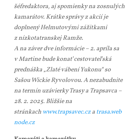
šéfredaktora, aj spomienky na zosnulých
kamarátov. Krátke správy z akcií je
doplnený Helmutovými zážitkami
z nízkotatranskej Ramže.
A na záver dve informácie – 2. apríla sa
v Martine bude konať cestovateľská
prednáška „Zlaté vábení Yukonu“ so
Sašou Wickie Ryvolovou. A nezabudnite
na termín uzávierky Trasy a Trapsavca –
28. 2. 2025. Bližšie na
stránkach
www.trapsavec.cz
a
trasa.web
node.cz