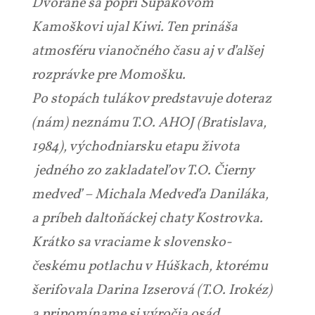
Dvorane sa popri Šupákovom
Kamoškovi ujal Kiwi. Ten prináša
atmosféru vianočného času aj v ďalšej
rozprávke pre Momošku.
Po stopách tulákov predstavuje doteraz
(nám) neznámu T.O. AHOJ (Bratislava,
1984), východniarsku etapu života
jedného zo zakladateľov T.O. Čierny
medveď – Michala Medveďa Daniláka,
a príbeh daltoňáckej chaty Kostrovka.
Krátko sa vraciame k slovensko-
českému potlachu v Húškach, ktorému
šerifovala Darina Izserová (T.O. Irokéz)
a pripomíname si výročia osád