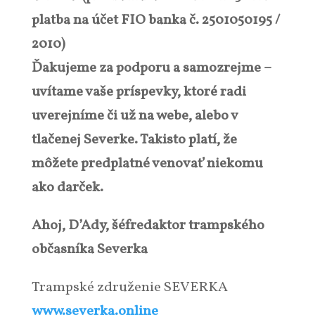
platba na účet FIO banka č. 2501050195 /
2010)
Ďakujeme za podporu a samozrejme –
uvítame vaše príspevky, ktoré radi
uverejníme či už na webe, alebo v
tlačenej Severke. Takisto platí, že
môžete predplatné venovať niekomu
ako darček.
Ahoj, D’Ady, šéfredaktor trampského
občasníka Severka
Trampské združenie SEVERKA
www.severka.online