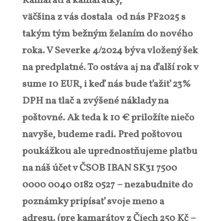
Kamaráti a kamarátky,
väčšina z vás dostala od nás PF2025 s
takým tým bežným želaním do nového
roka. V Severke 4/2024 býva vložený šek
na predplatné. To ostáva aj na ďalší rok v
sume 10 EUR, i keď nás bude ťažiť 23%
DPH na tlač a zvýšené náklady na
poštovné. Ak teda k 10 € priložíte niečo
navyše, budeme radi. Pred poštovou
poukážkou ale uprednostňujeme platbu
na náš účet v ČSOB IBAN SK31 7500
0000 0040 0182 0527 – nezabudnite do
poznámky pripísať svoje meno a
adresu. (pre kamarátov z Čiech 250 Kč –