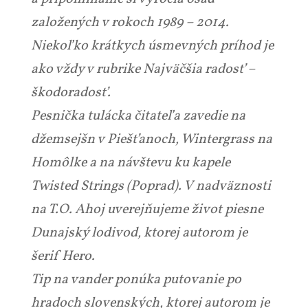
založených v rokoch 1989 – 2014.
Niekoľko krátkych úsmevných príhod je
ako vždy v rubrike Najväčšia radosť –
škodoradosť.
Pesnička tulácka čitateľa zavedie na
džemsejšn v Piešťanoch, Wintergrass na
Homôlke a na návštevu ku kapele
Twisted Strings (Poprad). V nadväznosti
na T.O. Ahoj uverejňujeme život piesne
Dunajský lodivod, ktorej autorom je
šerif Hero.
Tip na vander ponúka putovanie po
hradoch slovenských, ktorej autorom je