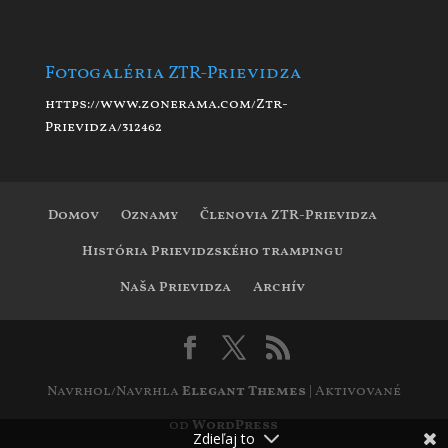
Fotogaléria ZTR-Prievidza
https://www.zonerama.com/Ztr-
Prievidza/312462
Domov
Oznamy
Členovia ZTR-Prievidza
História Prievidzského trampingu
Naša Prievidza
Archív
Navrhol/Navrhla
Elegant Themes
| Aktivované
od
WordPress
Zdieľaj to