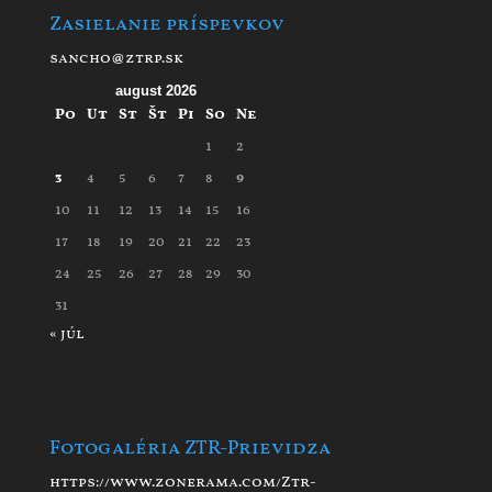
Zasielanie príspevkov
sancho@ztrp.sk
august 2026
Po
Ut
St
Št
Pi
So
Ne
1
2
3
4
5
6
7
8
9
10
11
12
13
14
15
16
17
18
19
20
21
22
23
24
25
26
27
28
29
30
31
« júl
Fotogaléria ZTR-Prievidza
https://www.zonerama.com/Ztr-