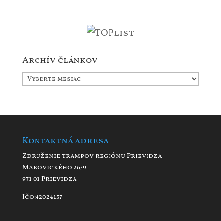
Archív článkov
Archív
článkov
Kontaktná adresa
Združenie trampov regiónu Prievidza
Makovického 26/9
971 01 Prievidza
Ičo:42024137