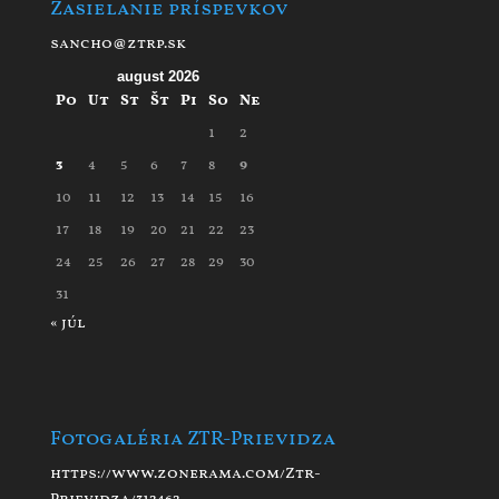
Zasielanie príspevkov
sancho@ztrp.sk
august 2026
Po
Ut
St
Št
Pi
So
Ne
1
2
3
4
5
6
7
8
9
10
11
12
13
14
15
16
17
18
19
20
21
22
23
24
25
26
27
28
29
30
31
« júl
Fotogaléria ZTR-Prievidza
https://www.zonerama.com/Ztr-