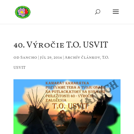
40. Výročie T.O. USVIT
od
Sancho
|
júl 29, 2014
|
Archív článkov
,
T.O.
USVIT