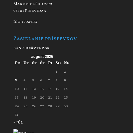
Makovického 26/9
971 01 Prievidza
Ičo:42024137
Zasielanie príspevkov
sancho@ztrp.sk
august 2026
Po
Ut
St
Št
Pi
So
Ne
1
2
3
4
5
6
7
8
9
10
11
12
13
14
15
16
17
18
19
20
21
22
23
24
25
26
27
28
29
30
31
« júl