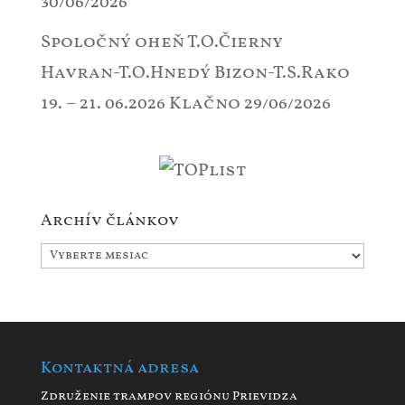
30/06/2026
Spoločný oheň T.O.Čierny
Havran-T.O.Hnedý Bizon-T.S.Rako
19. – 21. 06.2026 Klačno
29/06/2026
Archív článkov
Archív
článkov
Kontaktná adresa
Združenie trampov regiónu Prievidza