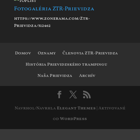
Fotogaléria ZTR-Prievidza
https://www.zonerama.com/Ztr-
Prievidza/312462
Domov
Oznamy
Členovia ZTR-Prievidza
História Prievidzského trampingu
Naša Prievidza
Archív
Navrhol/Navrhla
Elegant Themes
| Aktivované
od
WordPress