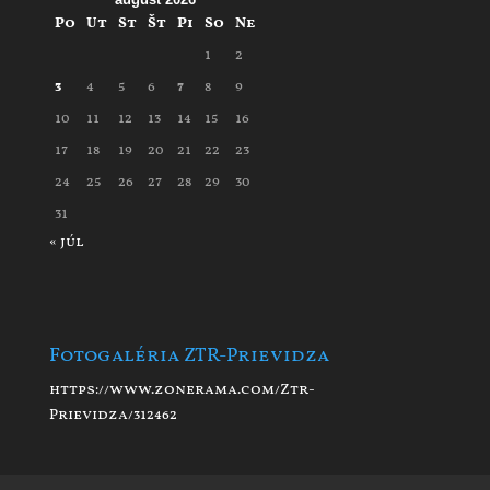
Po
Ut
St
Št
Pi
So
Ne
1
2
3
4
5
6
7
8
9
10
11
12
13
14
15
16
17
18
19
20
21
22
23
24
25
26
27
28
29
30
31
« júl
Fotogaléria ZTR-Prievidza
https://www.zonerama.com/Ztr-
Prievidza/312462