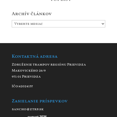
Archív článkov
Archív
článkov
Kontaktná adresa
Združenie trampov regiónu Prievidza
Makovického 26/9
971 01 Prievidza
Ičo:42024137
Zasielanie príspevkov
sancho@ztrp.sk
august 2026